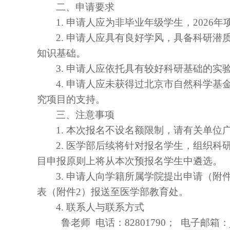
二、申请要求
1
.
申请人应为非毕业年级学生，
2
026
年
2
.
申请人应具有良好学风，具备科研潜
知识基础。
3
.
申请人应依托具有较好科研基础的实
4
.
申请人应未获得过北京市自然科学基
究项目的支持。
三、注意事项
1
.
本次报名不设名额限制，请有关单位
2.
医学部后续将针对报名学生，组织科
目申报原则上将从本次预报名学生中遴选。
3.
申请人向学籍所属学院提出申请（附
表（附件
2）报送至医学部教育处。
4. 联系人与联系方式
鲁老师
电话
：
82801790
；
电子邮箱：