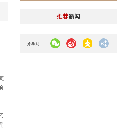
推荐
新闻
分享到：
支
预
究
无