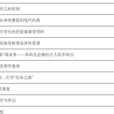
的儿科疾病
神奇蘑菇到现代药典
学生的肝脏健康管理科
验室检查临床科普课
影”领未来——本科生必修的介入医学前沿
医师学瘦身
，打开“生命之路”
脏康复
学与常识
植