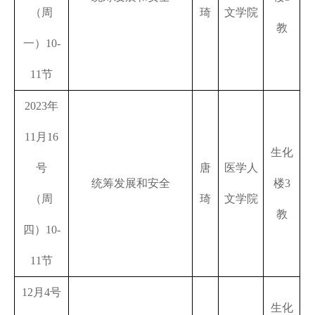
（周
琦
文学院
教
一）
10-
11
节
2023
年
11
月
16
生化
号
唐
医学人
统筹发展和安全
楼
3
（周
琦
文学院
教
四）
10-
11
节
12
月
4
号
生化