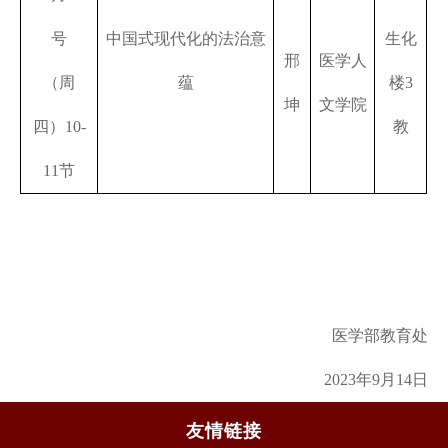
号
中国式现代化的法治意
生化
邢
医学人
（周
蕴
楼
3
坤
文学院
四）
10-
教
11
节
医学部教育处
2023
年
9
月
14
日
友情链接