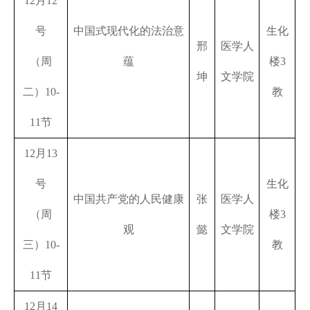
12
月
12
号
中国式现代化的法治意
生化
邢
医学人
（周
蕴
楼
3
坤
文学院
二）
10-
教
11
节
12
月
13
号
生化
中国共产党的人民健康
张
医学人
（周
楼
3
观
懿
文学院
三）
10-
教
11
节
12
月
14