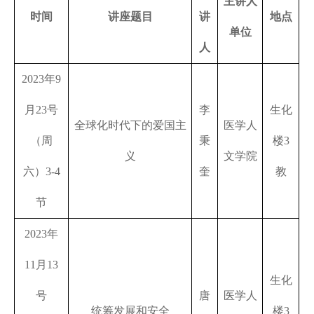
主讲人
时间
讲座题目
讲
地点
单位
人
2023
年
9
月
23
号
李
生化
全球化时代下的爱国主
医学人
（周
秉
楼
3
义
文学院
六）
3-4
奎
教
节
2023
年
11
月
13
生化
号
唐
医学人
统筹发展和安全
楼
3