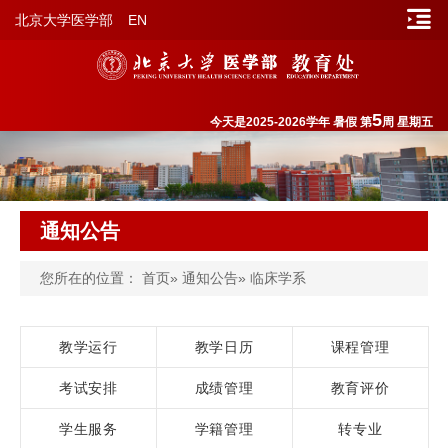
北京大学医学部
EN
5
今天是2025-2026学年 暑假 第
周 星期五
通知公告
您所在的位置：
首页
»
通知公告
» 临床学系
教学运行
教学日历
课程管理
考试安排
成绩管理
教育评价
学生服务
学籍管理
转专业