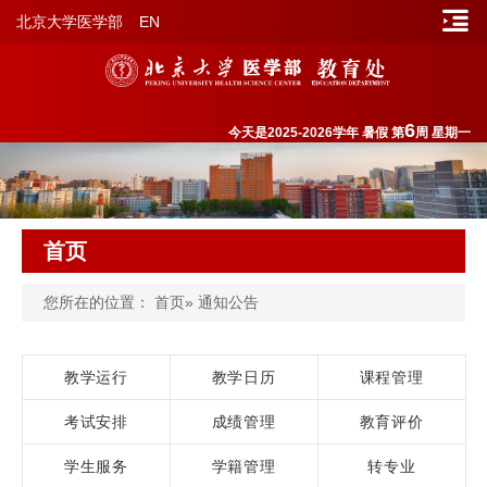
北京大学医学部
EN
6
今天是2025-2026学年 暑假 第
周 星期一
首页
您所在的位置：
首页
» 通知公告
教学运行
教学日历
课程管理
考试安排
成绩管理
教育评价
学生服务
学籍管理
转专业